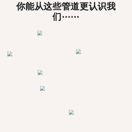
你能从这些管道更认识我
们⋯⋯