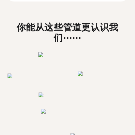
你能从这些管道更认识我
们⋯⋯