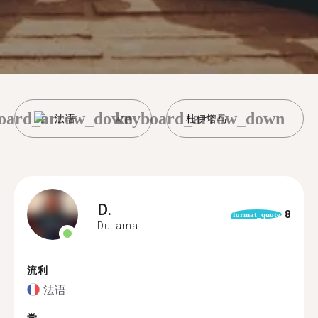
oard_arrow_down
keyboard_arrow_down
法语
杜伊塔马
D.
8
format_quote
Duitama
流利
法语