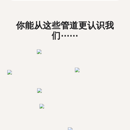
你能从这些管道更认识我
们⋯⋯