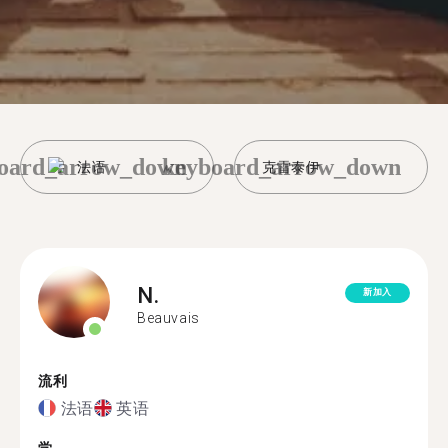
oard_arrow_down
keyboard_arrow_down
法语
克雷泰伊
N.
新加入
Beauvais
流利
法语
英语