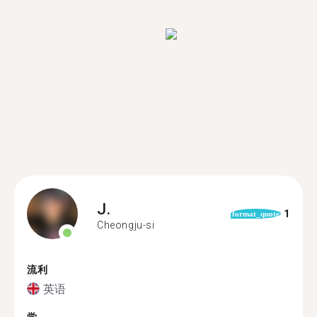
J.
1
format_quote
Cheongju-si
流利
英语