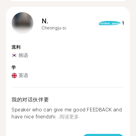
N.
1
format_quote
Cheongju-si
流利
韩语
学
英语
我的对话伙伴要
Speaker who can give me good FEEDBACK and
have nice friendshi...
阅读更多