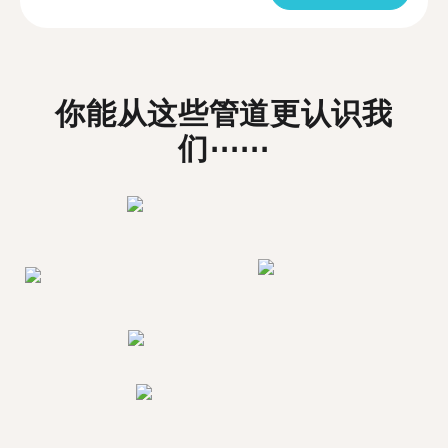
你能从这些管道更认识我
们⋯⋯