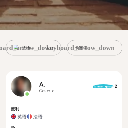
oard_arrow_down
keyboard_arrow_down
法语
卡塞塔
A.
2
format_quote
Caserta
流利
英语
法语