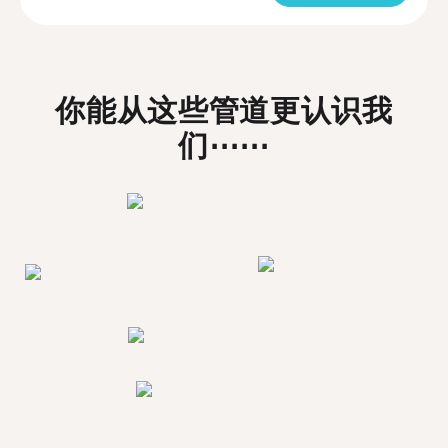
你能从这些管道更认识我
们⋯⋯