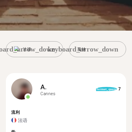
oard_arrow_down
keyboard_arrow_down
法语
戛纳
A.
7
format_quote
Cannes
流利
法语