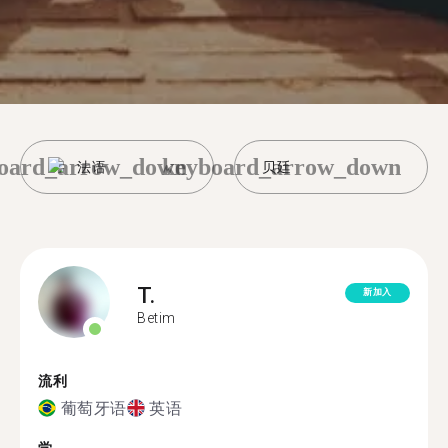
oard_arrow_down
keyboard_arrow_down
法语
贝廷
T.
新加入
Betim
流利
葡萄牙语
英语