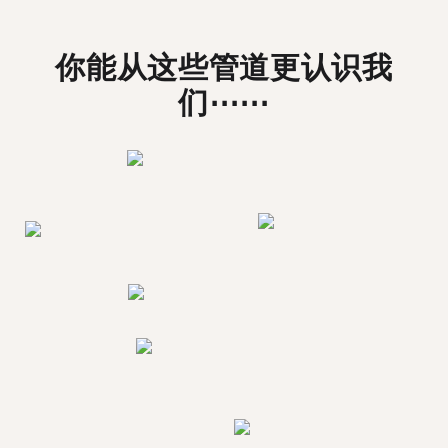
你能从这些管道更认识我
们⋯⋯