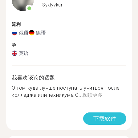
Syktyvkar
流利
俄语
德语
学
英语
我喜欢谈论的话题
О том куда лучше поступать учиться после
колледжа или техникума О...
阅读更多
下载软件