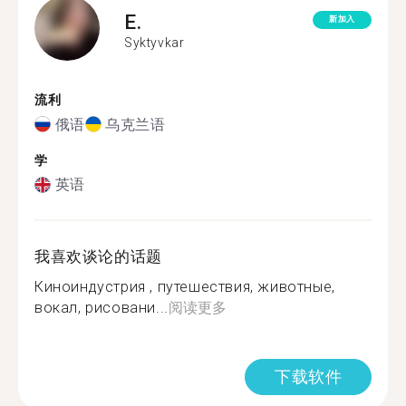
E.
新加入
Syktyvkar
流利
俄语
乌克兰语
学
英语
我喜欢谈论的话题
Киноиндустрия , путешествия, животные,
вокал, рисовани...
阅读更多
下载软件