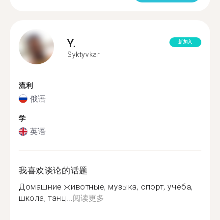
Y.
新加入
Syktyvkar
流利
俄语
学
英语
我喜欢谈论的话题
Домашние животные, музыка, спорт, учёба,
школа, танц...
阅读更多