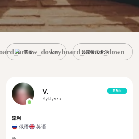
oard_arrow_down
keyboard_arrow_down
英语
瑟克特夫卡尔
V.
新加入
Syktyvkar
流利
俄语
英语