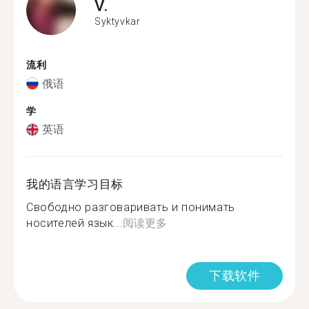
V.
Syktyvkar
流利
俄语
学
英语
我的语言学习目标
Свободно разговаривать и понимать
носителей язык...
阅读更多
下载软件