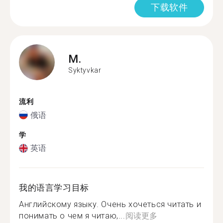
下载软件
M.
Syktyvkar
流利
俄语
学
英语
我的语言学习目标
Английскому языку. Очень хочеться читать и
понимать о чем я читаю,...
阅读更多