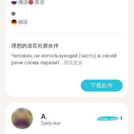
俄语
英语
学
德语
理想的语言社群伙伴
Человек, не использующий (часто) в своей
речи слова паразит...
阅读更多
下载软件
A.
1
format_quote
Syktyvkar