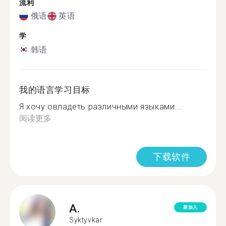
流利
俄语
英语
学
韩语
我的语言学习目标
Я хочу овладеть различными языками...
阅读更多
下载软件
A.
新加入
Syktyvkar