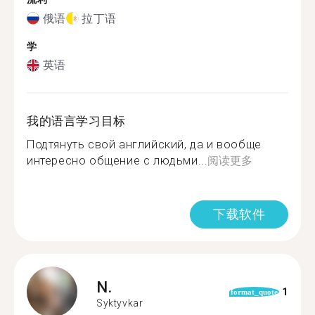
俄语
拉丁语
学
英语
我的语言学习目标
Подтянуть свой английский, да и вообще
интересно общение с людьми...
阅读更多
下载软件
N.
1
format_quote
Syktyvkar