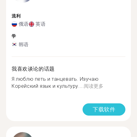
流利
俄语
英语
学
韩语
我喜欢谈论的话题
Я люблю петь и танцевать. Изучаю
Корейский язык и культуру....
阅读更多
下载软件