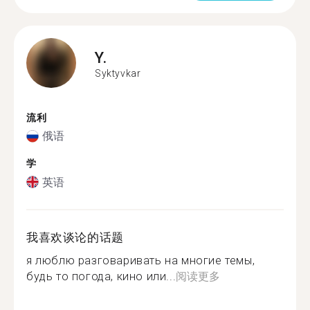
Y.
Syktyvkar
流利
俄语
学
英语
我喜欢谈论的话题
я люблю разговаривать на многие темы,
будь то погода, кино или...
阅读更多