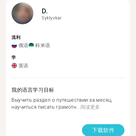
D.
Syktyvkar
流利
俄语
科米语
学
英语
我的语言学习目标
Выучить раздел о путешествии за месяц,
научиться писать грамотн...
阅读更多
下载软件