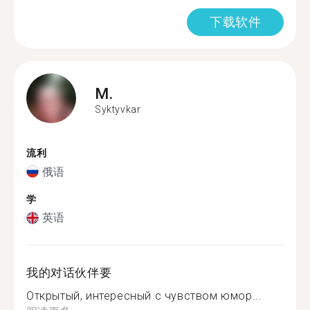
下载软件
M.
Syktyvkar
流利
俄语
学
英语
我的对话伙伴要
Открытый, интересный с чувством юмор...