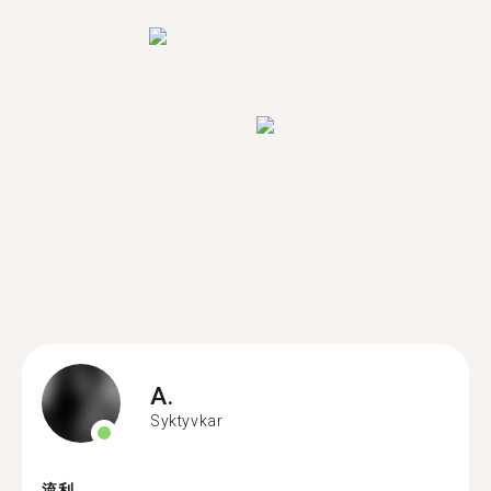
A.
Syktyvkar
流利