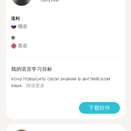
流利
俄语
学
英语
我的语言学习目标
хочу повысить свои знания в английском
язык...
阅读更多
下载软件