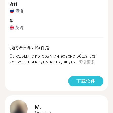
流利
俄语
学
英语
我的语言学习伙伴是
С людьми, с которым интересно общаться,
которые помогут мне подтянуть...
阅读更多
下载软件
M.
Syktyvkar