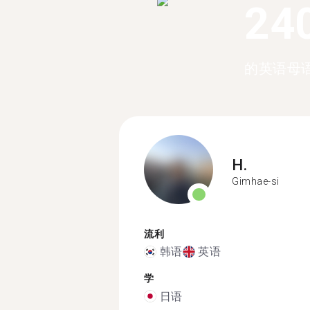
24
的英语母
H.
Gimhae-si
流利
韩语
英语
学
日语