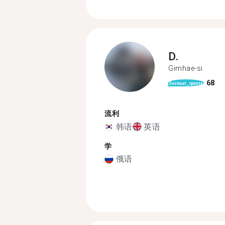
D.
Gimhae-si
68
format_quote
流利
韩语
英语
学
俄语