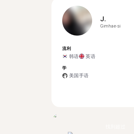
J.
Gimhae-si
流利
韩语
英语
学
美国手语
找到超过