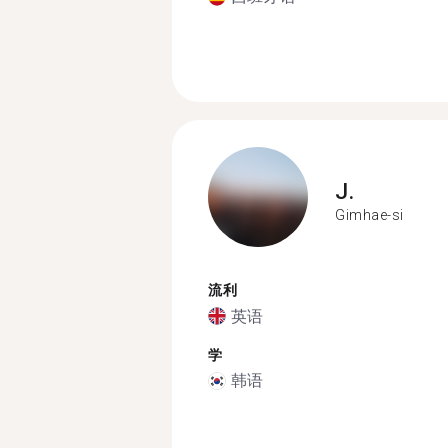
J.
Gimhae-si
流利
英语
学
韩语