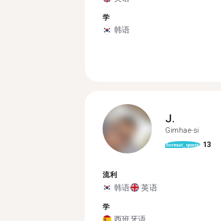
学
韩语
J.
Gimhae-si
13
format_quote
流利
韩语
英语
学
西班牙语