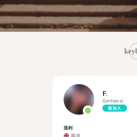
key
F.
Gimhae-si
新加入
流利
英语