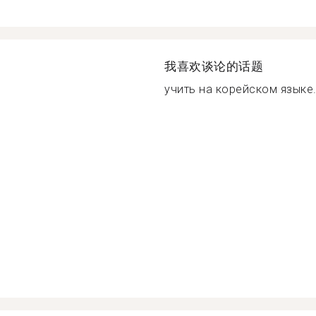
我喜欢谈论的话题
учить на корейском языке.