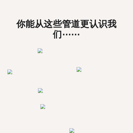
你能从这些管道更认识我
们⋯⋯