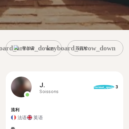
oard_arrow_down
keyboard_arrow_down
荷兰语
苏瓦松
J.
3
format_quote
Soissons
流利
法语
英语