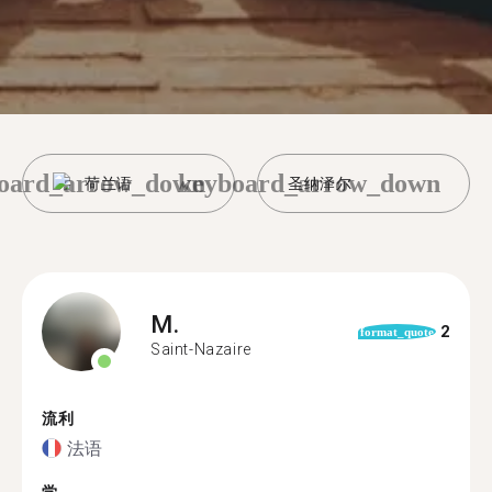
oard_arrow_down
keyboard_arrow_down
荷兰语
圣纳泽尔
M.
2
format_quote
Saint-Nazaire
流利
法语