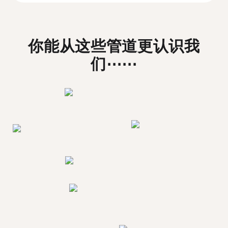
你能从这些管道更认识我
们⋯⋯