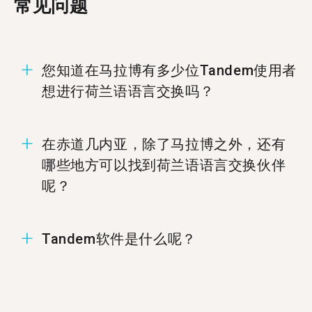
常见问题
您知道在马拉博有多少位Tandem使用者
想进行荷兰语语言交换吗？
在马拉博有2位成员准备好进行荷兰语语言交换。
在赤道几内亚，除了马拉博之外，还有
哪些地方可以找到荷兰语语言交换伙伴
呢？
您可以在%%randomCity%%、
Tandem软件是什么呢？
%%randomCity%%，和%%randomCity%%找到荷
兰语的Tandem伙伴.
Tandem为语言交换软件，让使用者能够教导彼此
的母语。每个月有超过500,000使用者拜访