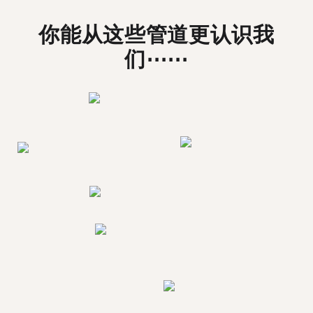
你能从这些管道更认识我
们⋯⋯