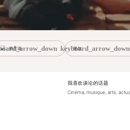
board_arrow_down
keyboard_arrow_down
荷兰语
里尔
我喜欢谈论的话题
Cinéma, musique, arts, actual