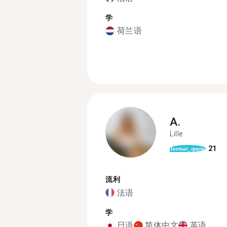
学
荷兰语
A.
Lille
21
format_quote
流利
法语
学
日语
简体中文
英语