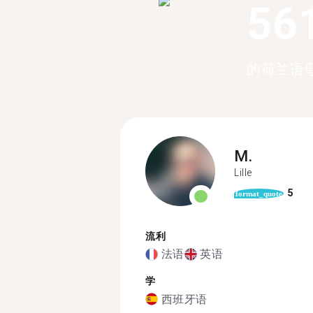
56
的荷兰语
M.
Lille
5
format_quote
流利
法语
英语
学
西班牙语