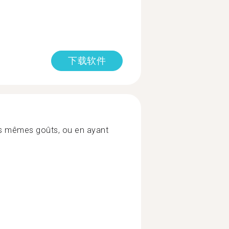
下载软件
s mêmes goûts, ou en ayant