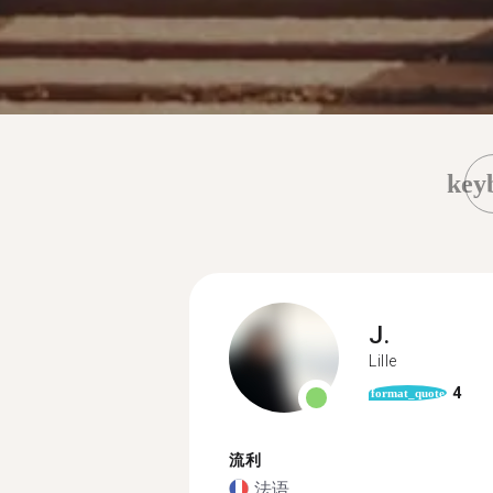
key
J.
Lille
4
format_quote
流利
法语