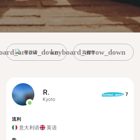
oard_arrow_down
keyboard_arrow_down
荷兰语
京都市
R.
7
format_quote
Kyoto
流利
意大利语
英语