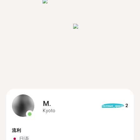
M.
2
format_quote
Kyoto
流利
日语