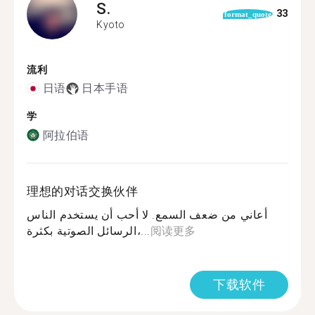
S.
33
format_quote
Kyoto
流利
日语
日本手语
学
阿拉伯语
理想的对话交换伙伴
أعاني من ضعف السمع. لا أحب أن يستخدم الناس
الرسائل الصوتية بكثرة،...
阅读更多
下载软件