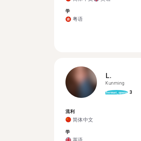
学
粤语
L.
Kunming
3
format_quote
流利
简体中文
学
英语