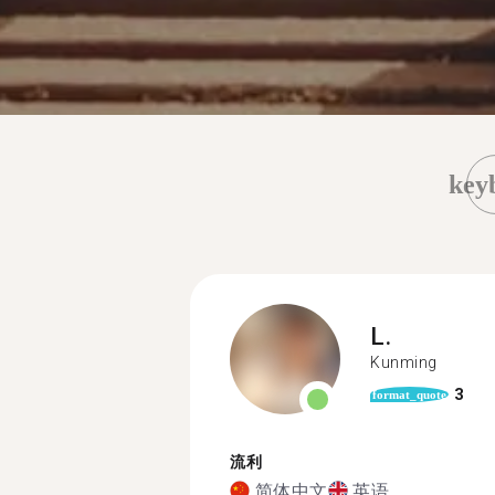
key
L.
Kunming
3
format_quote
流利
简体中文
英语