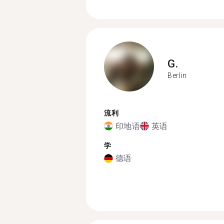
G.
Berlin
流利
印地语
英语
学
德语