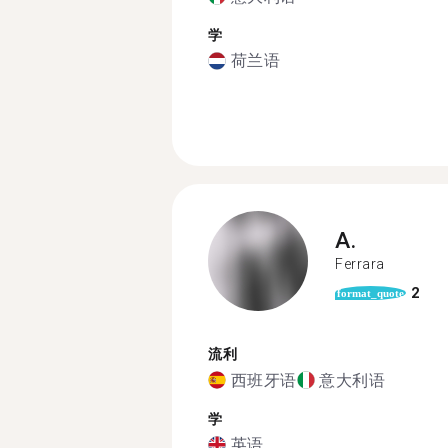
学
荷兰语
A.
Ferrara
2
format_quote
流利
西班牙语
意大利语
学
英语