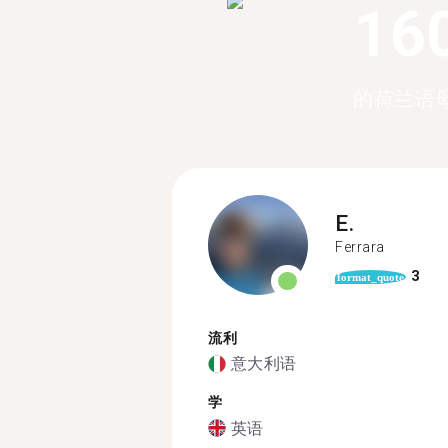
16
的荷兰语
E.
Ferrara
3
format_quote
流利
意大利语
学
英语