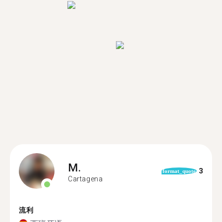
M.
3
format_quote
Cartagena
流利