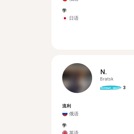
学
日语
N.
Bratsk
3
format_quote
流利
俄语
学
英语