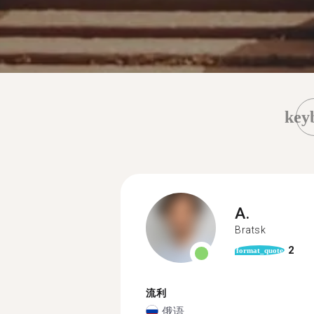
key
A.
Bratsk
2
format_quote
流利
俄语