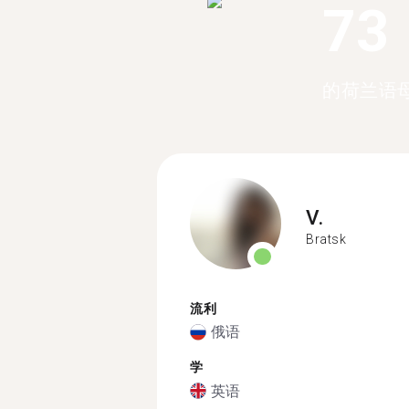
73
的荷兰语
V.
Bratsk
流利
俄语
学
英语