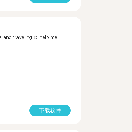
e and traveling ☺️ help me
下载软件