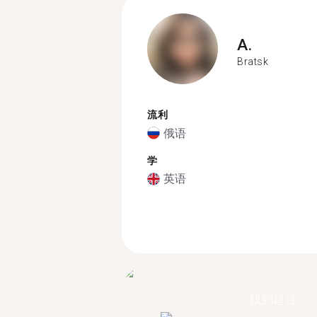
A.
Bratsk
流利
俄语
学
英语
找到超过