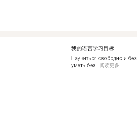
我的语言学习目标
Научиться свободно и без
уметь без...
阅读更多