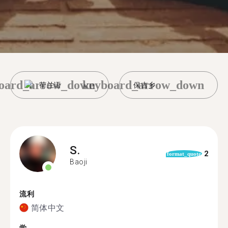
oard_arrow_down
keyboard_arrow_down
荷兰语
保吉乡
S.
2
format_quote
Baoji
流利
简体中文