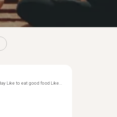
l day Like to eat good food Like...