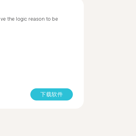
ve the logic reason to be
下载软件