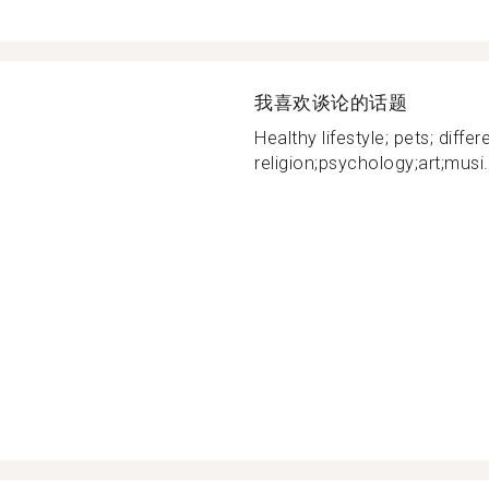
我喜欢谈论的话题
Healthy lifestyle; pets; differ
religion;psychology;art;musi.