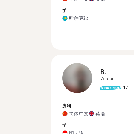
学
哈萨克语
B.
Yantai
17
format_quote
流利
简体中文
英语
学
印尼语