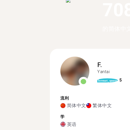
70
的简体中
F.
Yantai
5
format_quote
流利
简体中文
繁体中文
学
英语