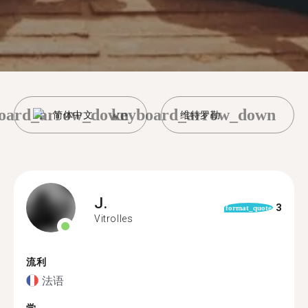
oard_arrow_down
keyboard_arrow_down
简体中文
维特罗勒
J.
3
format_quote
Vitrolles
流利
法语