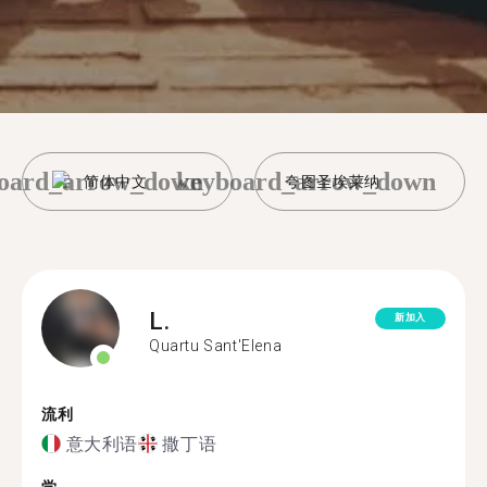
oard_arrow_down
keyboard_arrow_down
简体中文
夸图圣埃莱纳
L.
新加入
Quartu Sant'Elena
流利
意大利语
撒丁语