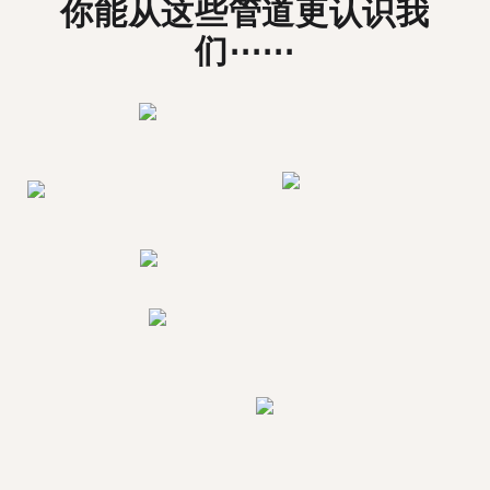
你能从这些管道更认识我
们⋯⋯