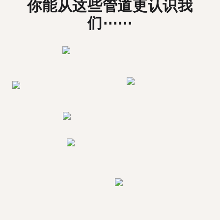
你能从这些管道更认识我
们⋯⋯