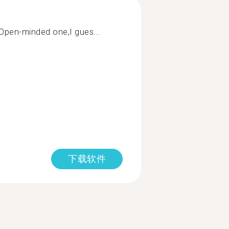
.Open-minded one,I gues...
下载软件