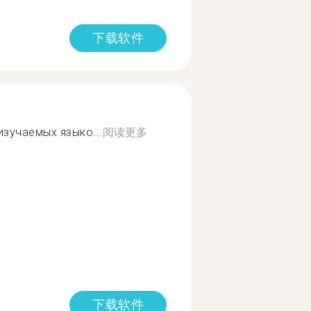
下载软件
изучаемых языко...
阅读更多
下载软件