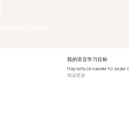
1
文母语者在在奥伦堡
我的语言学习目标
Научиться каким-то азам о
阅读更多