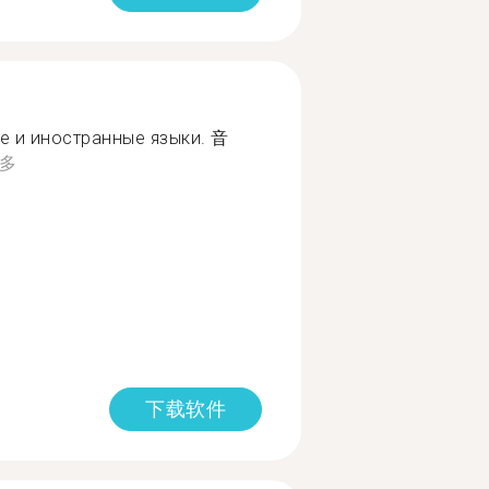
ие и иностранные языки. 音
多
下载软件