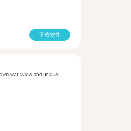
下载软件
r own worldview and unique