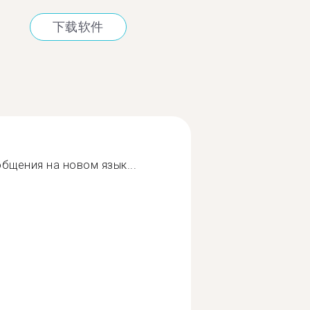
下载软件
бщения на новом язык...