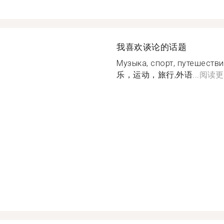
我喜欢谈论的话题
Музыка, спорт, путешеств
乐，运动，旅行,外语...
阅读更