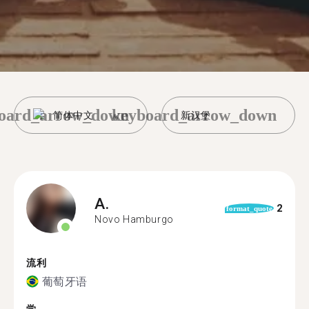
oard_arrow_down
keyboard_arrow_down
简体中文
新汉堡
A.
2
format_quote
Novo Hamburgo
流利
葡萄牙语