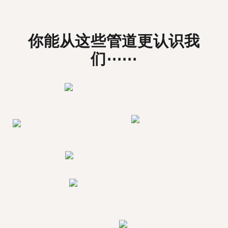
你能从这些管道更认识我
们⋯⋯