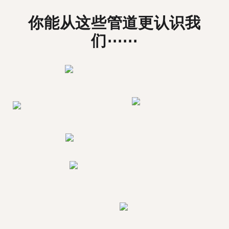
你能从这些管道更认识我
们⋯⋯