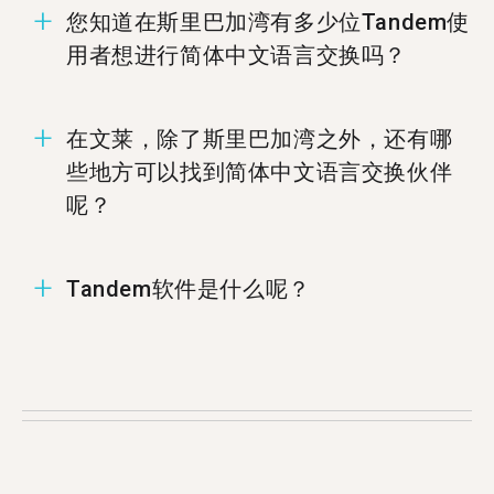
您知道在斯里巴加湾有多少位Tandem使
用者想进行简体中文语言交换吗？
在斯里巴加湾有17位成员准备好进行简体中文语言
在文莱，除了斯里巴加湾之外，还有哪
交换。
些地方可以找到简体中文语言交换伙伴
呢？
您可以在%%randomCity%%、
Tandem软件是什么呢？
%%randomCity%%，和%%randomCity%%找到简
体中文的Tandem伙伴.
Tandem为语言交换软件，让使用者能够教导彼此
的母语。每个月有超过500,000使用者拜访
Tandem，当中有17位使用者来自斯里巴加湾。