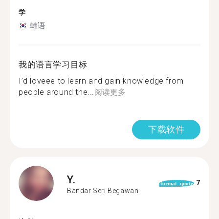
学
韩语
我的语言学习目标
I’d loveee to learn and gain knowledge from
people around the...
阅读更多
下载软件
Y.
7
format_quote
Bandar Seri Begawan