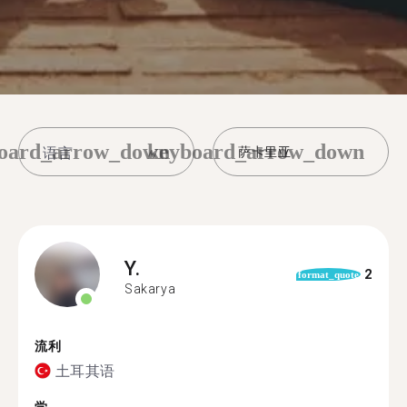
oard_arrow_down
keyboard_arrow_down
萨卡里亚
Y.
2
format_quote
Sakarya
流利
土耳其语