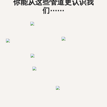
你能从这些管道更认识我
们⋯⋯