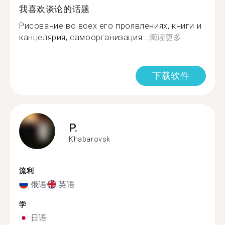
我喜欢谈论的话题
Рисование во всех его проявлениях, книги и
канцелярия, самоорганизация...
阅读更多
下载软件
P.
Khabarovsk
流利
俄语
英语
学
日语