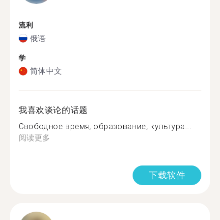
流利
俄语
学
简体中文
我喜欢谈论的话题
Свободное время, образование, культура...
阅读更多
下载软件