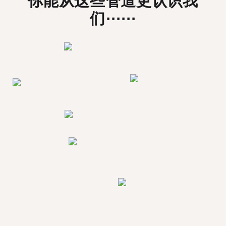
你能从这些管道更认识我
们⋯⋯