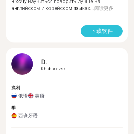
Я хочу научиться говорить лучше на
английском и корейском языках...
阅读更多
下载软件
D.
Khabarovsk
流利
俄语
英语
学
西班牙语