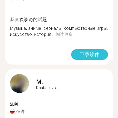
我喜欢谈论的话题
Музыка, аниме, сериалы, компьютерные игры,
искусство, история,...
阅读更多
下载软件
M.
Khabarovsk
流利
俄语