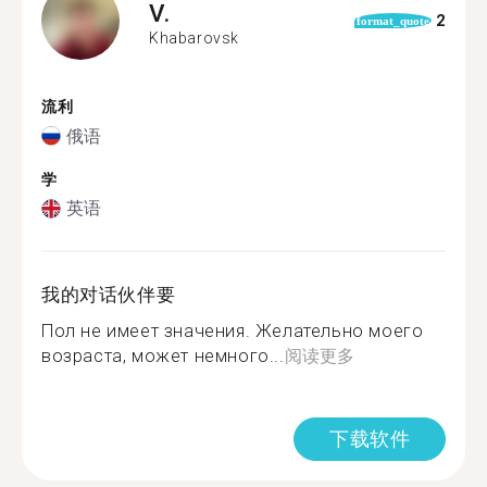
V.
2
format_quote
Khabarovsk
流利
俄语
学
英语
我的对话伙伴要
Пол не имеет значения. Желательно моего
возраста, может немного...
阅读更多
下载软件