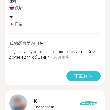
流利
俄语
学
日语
我的语言学习目标
Подтянуть уровень японского языка, найти
друзей для общения,...
阅读更多
下载软件
K.
3
format_quote
Khabarovsk