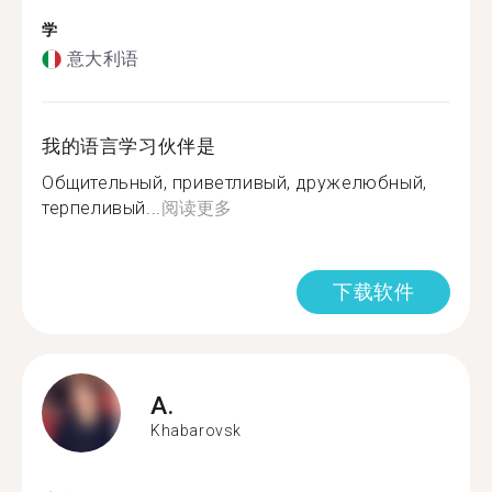
学
意大利语
我的语言学习伙伴是
Общительный, приветливый, дружелюбный,
терпеливый...
阅读更多
下载软件
A.
Khabarovsk