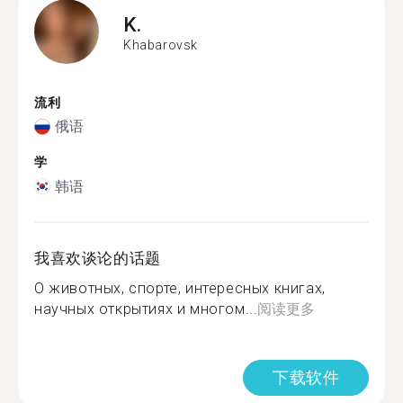
K.
Khabarovsk
流利
俄语
学
韩语
我喜欢谈论的话题
О животных, спорте, интересных книгах,
научных открытиях и многом...
阅读更多
下载软件