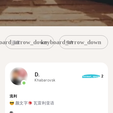
oard_arrow_down
keyboard_arrow_down
伯力
D.
2
format_quote
Khabarovsk
流利
颜文字
瓦雷利亚语