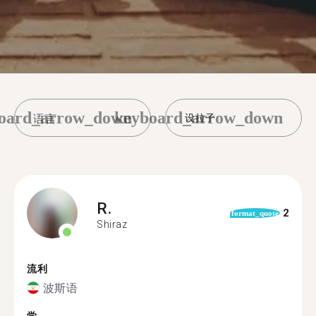
oard_arrow_down
keyboard_arrow_down
设拉子
R.
2
format_quote
Shiraz
流利
波斯语