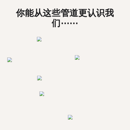
你能从这些管道更认识我
们⋯⋯