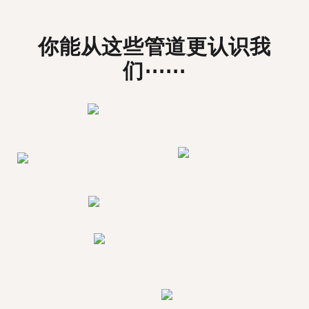
你能从这些管道更认识我
们⋯⋯