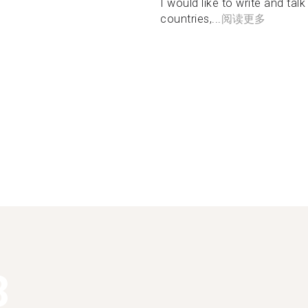
I would like to write and tal
countries,...
阅读更多
3