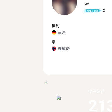
Kiel
2
format_quote
流利
德语
学
挪威语
搜寻超过
21