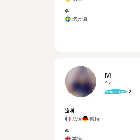
学
瑞典语
M.
Kiel
2
format_quote
流利
法语
德语
学
英语