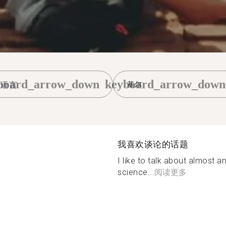
board_arrow_down
keyboard_arrow_down
基尔
我喜欢谈论的话题
I like to talk about almost an
science...
阅读更多