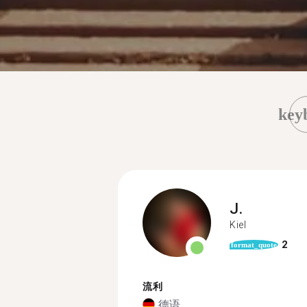
key
J.
Kiel
2
format_quote
流利
德语