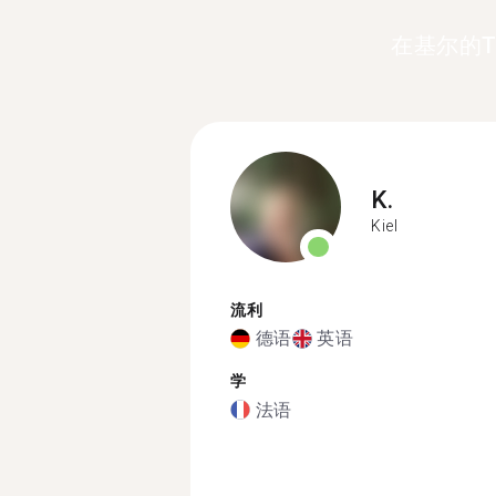
在基尔的T
K.
Kiel
流利
德语
英语
学
法语