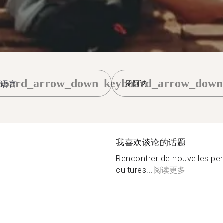
board_arrow_down
keyboard_arrow_down
罗阿讷
我喜欢谈论的话题
Rencontrer de nouvelles per
cultures...
阅读更多