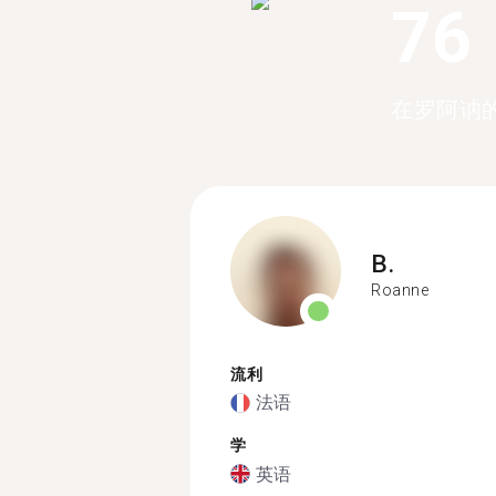
76
在罗阿讷的
B.
Roanne
流利
法语
学
英语