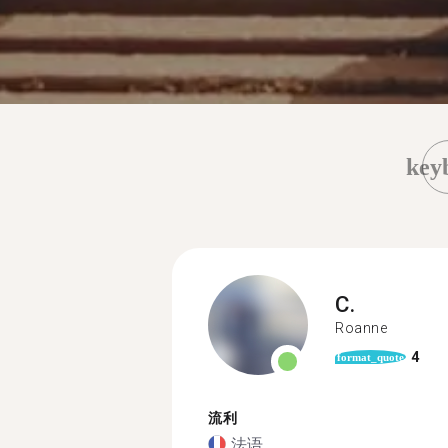
key
C.
Roanne
4
format_quote
流利
法语