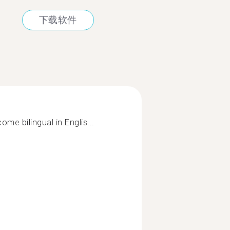
下载软件
ome bilingual in Englis...