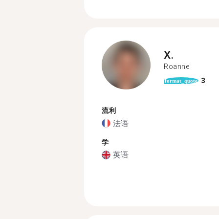
X.
Roanne
3
format_quote
流利
法语
学
英语