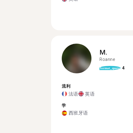
M.
Roanne
4
format_quote
流利
法语
英语
学
西班牙语