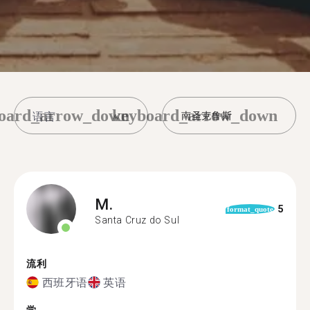
oard_arrow_down
keyboard_arrow_down
南圣克鲁斯
M.
5
format_quote
Santa Cruz do Sul
流利
西班牙语
英语