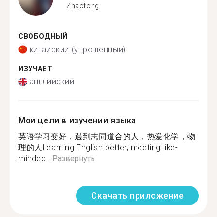
Zhaotong
СВОБОДНЫЙ
китайский (упрощенный)
ИЗУЧАЕТ
английский
Мои цели в изучении языка
英语学习变好，遇到志同道合的人，热爱化学，物
理的人Learning English better, meeting like-
minded...
Развернуть
Скачать приложение