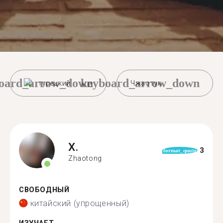
oard_arrow_down
keyboard_arrow_down
турецкий
Чжаотун
X.
3
format_quote
Zhaotong
СВОБОДНЫЙ
китайский (упрощенный)