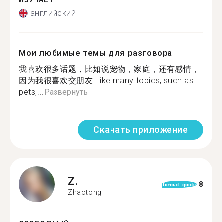
ИЗУЧАЕТ
английский
Мои любимые темы для разговора
我喜欢很多话题，比如说宠物，家庭，还有感情，
因为我很喜欢交朋友I like many topics, such as
pets,...
Развернуть
Скачать приложение
Z.
8
format_quote
Zhaotong