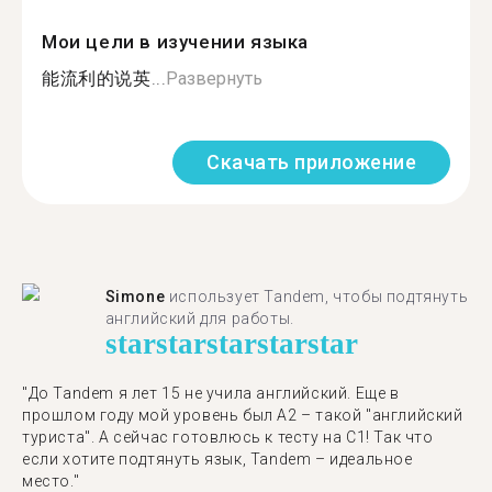
Мои цели в изучении языка
能流利的说英...
Развернуть
Скачать приложение
Simone
использует Tandem, чтобы подтянуть
английский для работы.
star
star
star
star
star
"До Tandem я лет 15 не учила английский. Еще в
прошлом году мой уровень был A2 – такой "английский
туриста". А сейчас готовлюсь к тесту на C1! Так что
если хотите подтянуть язык, Tandem – идеальное
место."