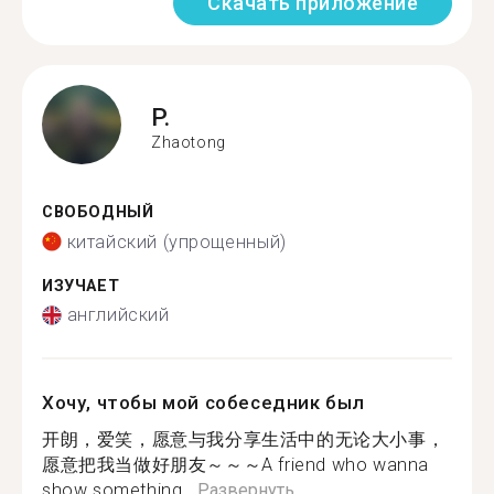
Скачать приложение
P.
Zhaotong
СВОБОДНЫЙ
китайский (упрощенный)
ИЗУЧАЕТ
английский
Хочу, чтобы мой собеседник был
开朗，爱笑，愿意与我分享生活中的无论大小事，
愿意把我当做好朋友～～～A friend who wanna
show something...
Развернуть