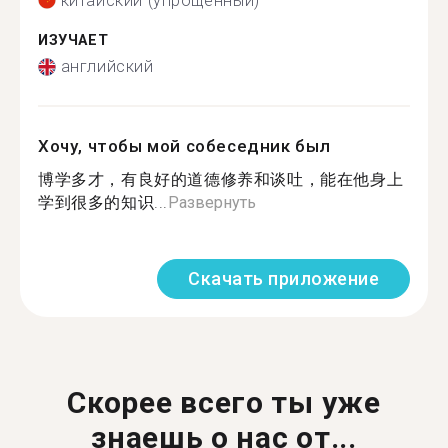
китайский (упрощенный)
ИЗУЧАЕТ
английский
Хочу, чтобы мой собеседник был
博学多才，有良好的道德修养和谈吐，能在他身上
学到很多的知识...
Развернуть
Скачать приложение
Скорее всего ты уже
знаешь о нас от...