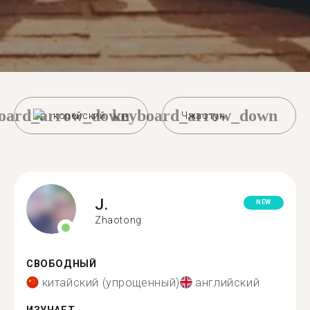
oard_arrow_down
keyboard_arrow_down
корейский
Чжаотун
J.
NEW
Zhaotong
СВОБОДНЫЙ
китайский (упрощенный)
английский