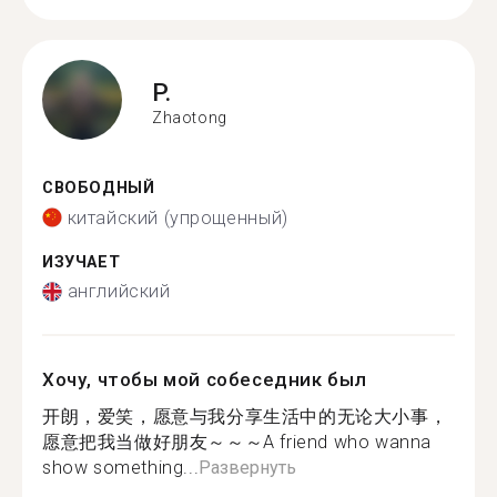
P.
Zhaotong
СВОБОДНЫЙ
китайский (упрощенный)
ИЗУЧАЕТ
английский
Хочу, чтобы мой собеседник был
开朗，爱笑，愿意与我分享生活中的无论大小事，
愿意把我当做好朋友～～～A friend who wanna
show something...
Развернуть