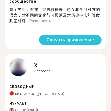
сообществе
是个男生，有趣，能够聊得来，想互相学习对方的
语言，对不同的文化与习惯以及对历史事实能够做
到互相尊...
Развернуть
Скачать приложение
X.
Zhaotong
СВОБОДНЫЙ
китайский (упрощенный)
ИЗУЧАЕТ
английский