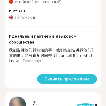
китайский (упрощенный)
ИЗУЧАЕТ
английский
Идеальный партнер в языковом
сообществе
我能告诉他们我知道的事，他们也能告诉我他们知
道的事，能有很多时间交流I can tell them what I
know,...
Развернуть
Скачать приложение
Z.
8
format_quote