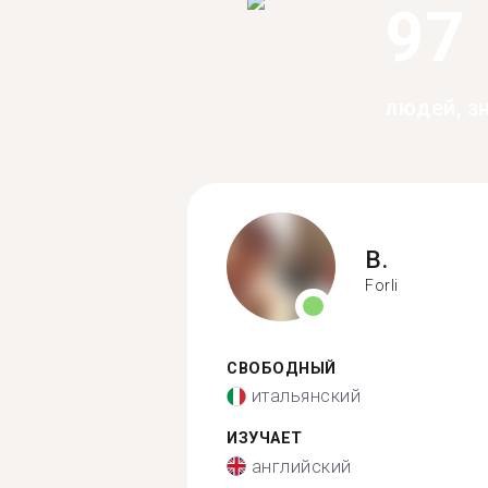
97
людей, з
B.
Forli
СВОБОДНЫЙ
итальянский
ИЗУЧАЕТ
английский