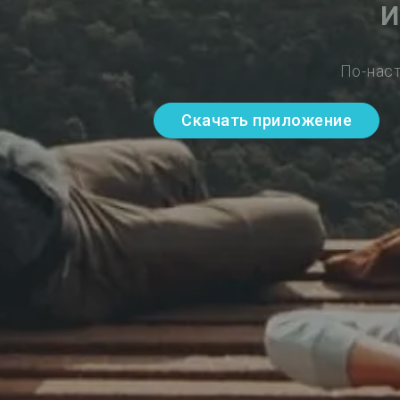
И
По-нас
Скачать приложение