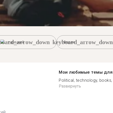
board_arrow_down
keyboard_arrow_down
турецкий
Форли
Мои любимые темы для 
Political, technology, books,
Развернуть
кий