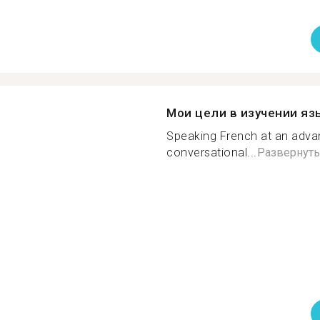
Мои цели в изучении яз
Speaking French at an advan
conversational...
Развернуть