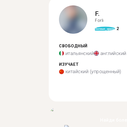
F.
Forli
2
format_quote
СВОБОДНЫЙ
итальянский
английский
ИЗУЧАЕТ
китайский (упрощенный)
Найди бол