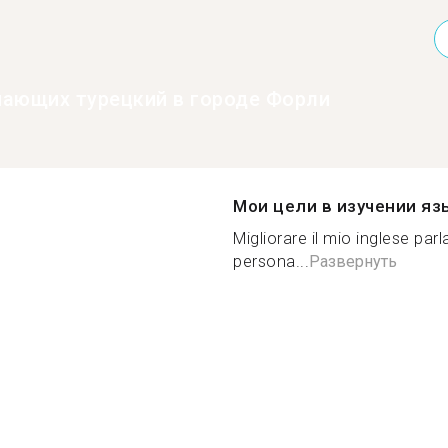
нающих турецкий в городе Форли
Мои цели в изучении яз
Migliorare il mio inglese pa
persona...
Развернуть