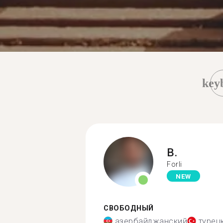
key
B.
Forli
NEW
СВОБОДНЫЙ
азербайджанский
турец