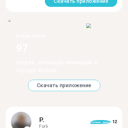
Скачать приложение
Найди более
97
людей, знающих немецкий в
городе Форли
Скачать приложение
P.
12
format_quote
Forli