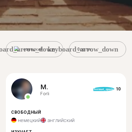
oard_arrow_down
keyboard_arrow_down
немецкий
Форли
M.
10
format_quote
Forli
СВОБОДНЫЙ
немецкий
английский