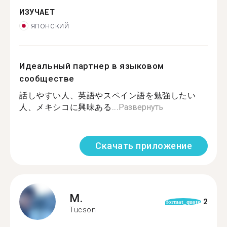
ИЗУЧАЕТ
японский
Идеальный партнер в языковом
сообществе
話しやすい人、英語やスペイン語を勉強したい
人、メキシコに興味ある...
Развернуть
Скачать приложение
M.
2
format_quote
Tucson