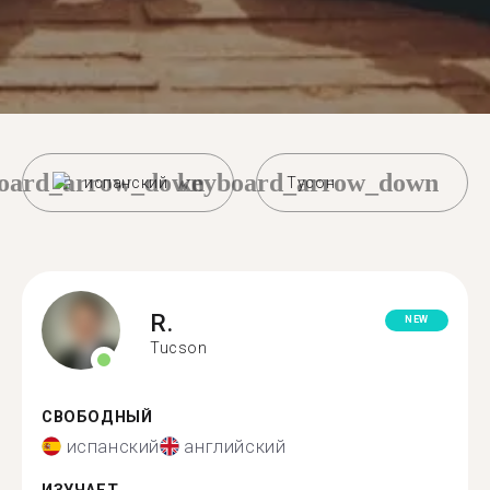
oard_arrow_down
keyboard_arrow_down
испанский
Тусон
R.
NEW
Tucson
СВОБОДНЫЙ
испанский
английский