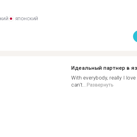
кий
японский
Идеальный партнер в я
With everybody, really I lo
can't...
Развернуть