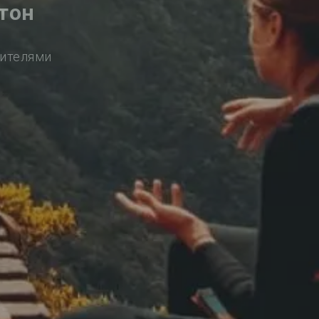
тон
сителями