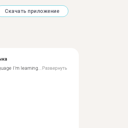
Скачать приложение
ыка
uage I'm learning...
Развернуть