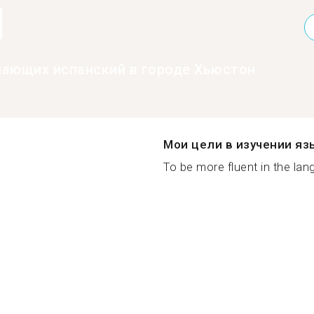
1
нающих испанский в городе Хьюстон
Мои цели в изучении яз
To be more fluent in the lang