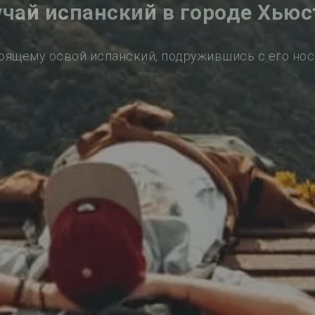
учай испанский в городе Хьюс
оящему освой испанский, подружившись с его но