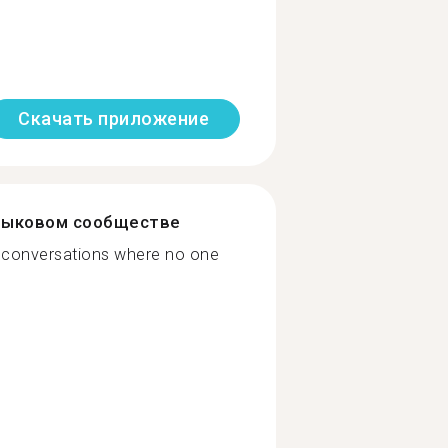
Скачать приложение
зыковом сообществе
ve conversations where no one