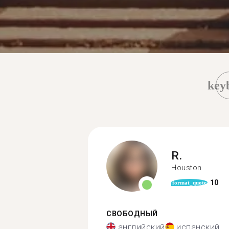
key
R.
Houston
10
format_quote
СВОБОДНЫЙ
английский
испанский