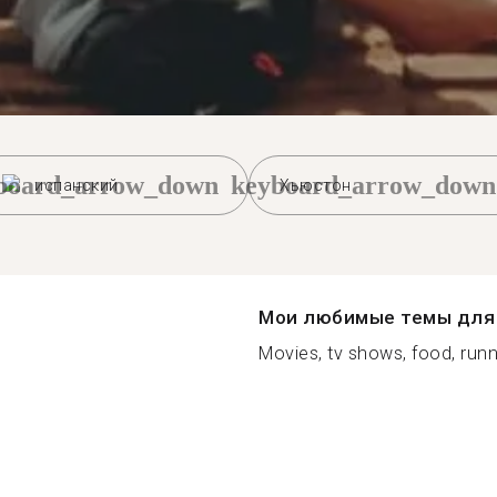
board_arrow_down
keyboard_arrow_down
испанский
Хьюстон
Мои любимые темы для 
Movies, tv shows, food, runni