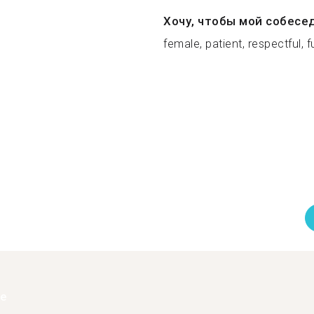
Хочу, чтобы мой собесе
female, patient, respectful, fu
ее