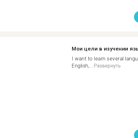
Мои цели в изучении яз
I want to learn several lan
English,...
Развернуть