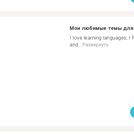
Мои любимые темы для 
I love learning languages, I 
and...
Развернуть