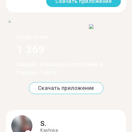
Скачать приложение
Найди более
1 369
людей, знающих испанский в
городе Тайто
Скачать приложение
S.
Kashiwa