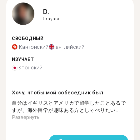
D.
Urayasu
СВОБОДНЫЙ
Кантонский
английский
ИЗУЧАЕТ
японский
Хочу, чтобы мой собеседник был
自分はイギリスとアメリカで留学したことあるで
すが、海外留学が趣味ある方としゃべりたい...
Развернуть