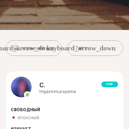
oard_arrow_down
keyboard_arrow_down
испанский
Тайто
C.
NEW
Higashimurayama
СВОБОДНЫЙ
японский