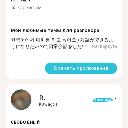
ИЗУЧАЕТ
корейский
Мои любимые темы для разговора
한국어에서 대화를 하고 싶어요:) 対話ができるよ
うになりたいので日常会話をしたい ...
Развернуть
Скачать приложение
R.
1
format_quote
Kawagoe
СВОБОДНЫЙ