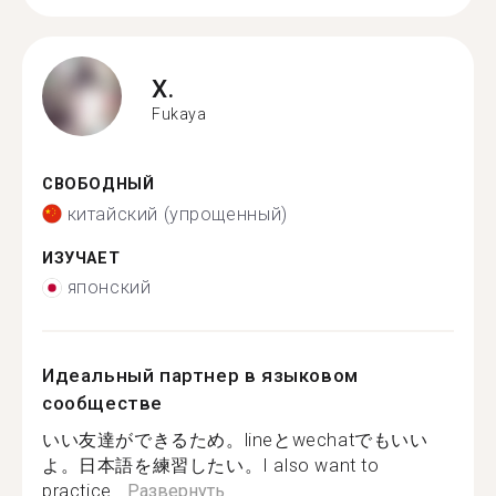
X.
Fukaya
СВОБОДНЫЙ
китайский (упрощенный)
ИЗУЧАЕТ
японский
Идеальный партнер в языковом
сообществе
いい友達ができるため。lineとwechatでもいい
よ。日本語を練習したい。I also want to
practice...
Развернуть