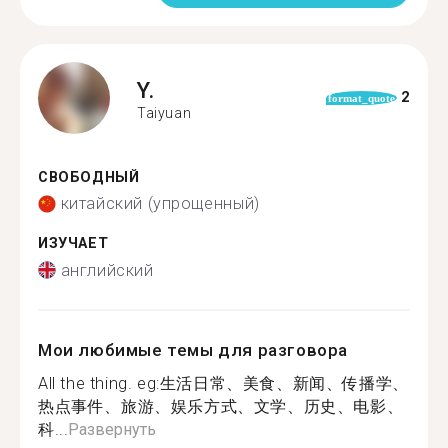
Y.
2
format_quote
Taiyuan
СВОБОДНЫЙ
китайский (упрощенный)
ИЗУЧАЕТ
английский
Мои любимые темы для разговора
All the thing. eg:生活日常、美食、新闻、传播学、
热点事件、旅游、娱乐方式、文学、历史、电影、
科...
Развернуть