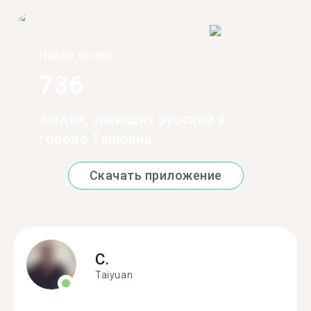
Найди более
736
людей, знающих русский в
городе Тайюань
Скачать приложение
C.
Taiyuan