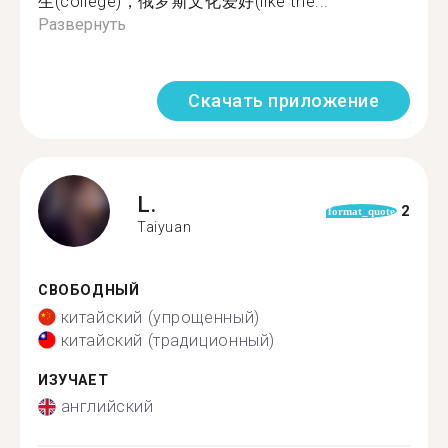
生(college)，俄罗斯文化爱好(like the...
Развернуть
Скачать приложение
L.
2
format_quote
Taiyuan
СВОБОДНЫЙ
китайский (упрощенный)
китайский (традиционный)
ИЗУЧАЕТ
английский