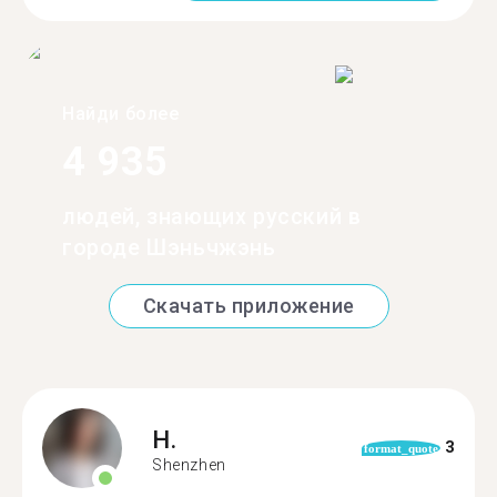
Найди более
4 935
людей, знающих русский в
городе Шэньчжэнь
Скачать приложение
H.
3
format_quote
Shenzhen